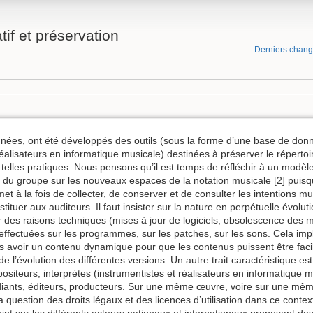
tif et préservation
Derniers chan
nées, ont été développés des outils (sous la forme d’une base de donné
éalisateurs en informatique musicale) destinées à préserver le répertoire
telles pratiques. Nous pensons qu’il est temps de réfléchir à un modè
 du groupe sur les nouveaux espaces de la notation musicale [2] puisqu
ermet à la fois de collecter, de conserver et de consulter les intentions 
estituer aux auditeurs. Il faut insister sur la nature en perpétuelle évol
des raisons techniques (mises à jour de logiciels, obsolescence des m
 effectuées sur les programmes, sur les patches, sur les sons. Cela im
is avoir un contenu dynamique pour que les contenus puissent être facil
 l’évolution des différentes versions. Un autre trait caractéristique est 
ositeurs, interprètes (instrumentistes et réalisateurs en informatique m
iants, éditeurs, producteurs. Sur une même œuvre, voire sur une même 
La question des droits légaux et des licences d’utilisation dans ce contex
point sur les différents acteurs nationaux et internationaux proposant de