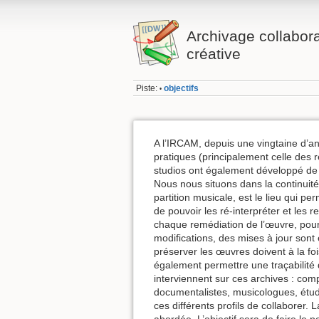
Archivage collabora
créative
Piste:
objectifs
•
A l’IRCAM, depuis une vingtaine d’an
pratiques (principalement celle des r
studios ont également développé de 
Nous nous situons dans la continuité
partition musicale, est le lieu qui p
de pouvoir les ré-interpréter et les r
chaque remédiation de l’œuvre, pour 
modifications, des mises à jour sont
préserver les œuvres doivent à la fo
également permettre une traçabilité de
interviennent sur ces archives : comp
documentalistes, musicologues, étud
ces différents profils de collaborer. 
abordée. L’objectif sera de faire le 