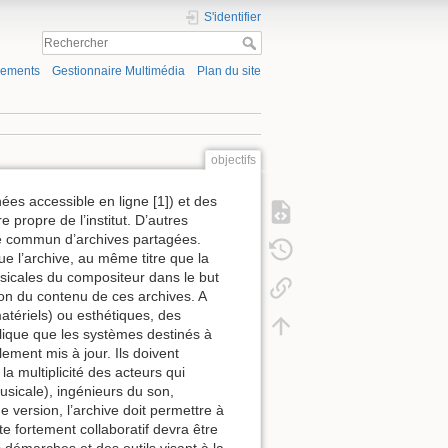
S'identifier
gements
Gestionnaire Multimédia
Plan du site
objectifs
es accessible en ligne [1]) et des
 propre de l’institut. D’autres
le commun d’archives partagées.
e l’archive, au même titre que la
musicales du compositeur dans le but
ution du contenu de ces archives. A
atériels) ou esthétiques, des
plique que les systèmes destinés à
ement mis à jour. Ils doivent
la multiplicité des acteurs qui
usicale), ingénieurs du son,
version, l’archive doit permettre à
te fortement collaboratif devra être
s démarches et des outils visant à la